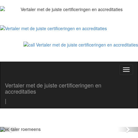
Toggl
naviga
Vertaler met de juiste certificeringen en
accreditaties
zakelijkevertaling. Non stop
|
vertalingen
Interpretariat şi traduceri autorizate
Previous
Nex