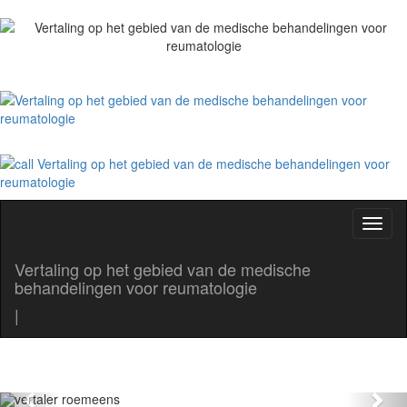
Toggl
naviga
Vertaling op het gebied van de medische
behandelingen voor reumatologie
Beedigde Vertaler roemeens-
|
Nederlands
Beedigde tolken en vertalers
Previous
Nex