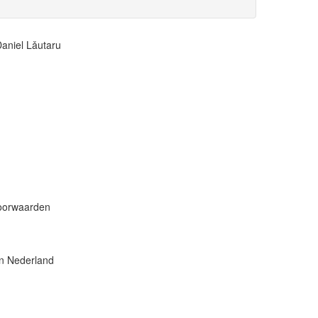
Daniel Lǎutaru
voorwaarden
in Nederland