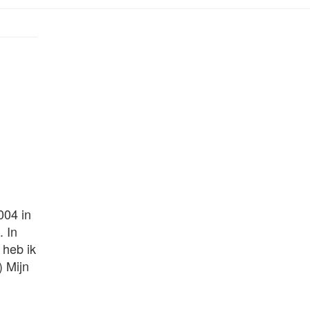
004 in
. In
 heb ik
) Mijn