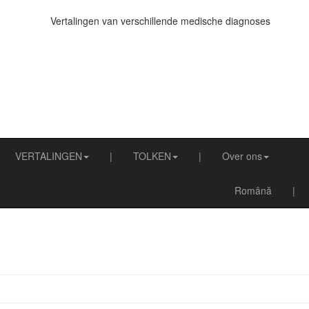
VERTALINGEN
|
TOLKEN
|
Over ons
Certified translations Dutch-Romanian
Română
|
Certified Interpreting and Translations