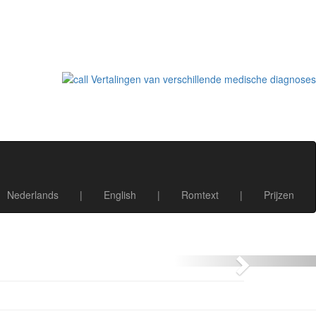
Nederlands
|
English
|
Romtext
|
Prijzen
Next