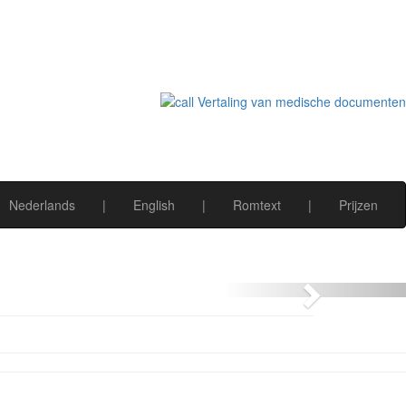
Nederlands
|
English
|
Romtext
|
Prijzen
Next