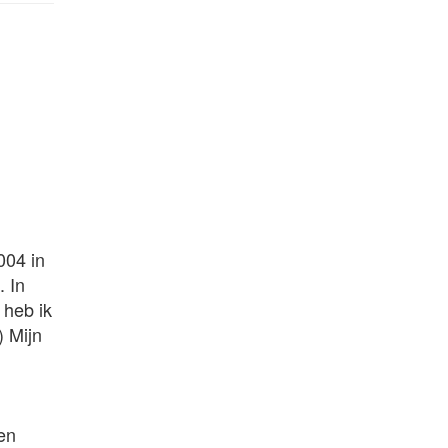
004 in
. In
 heb ik
) Mijn
ren