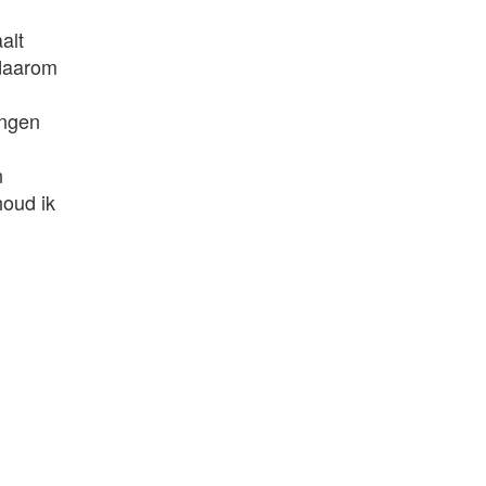
alt
 daarom
ingen
n
houd ik