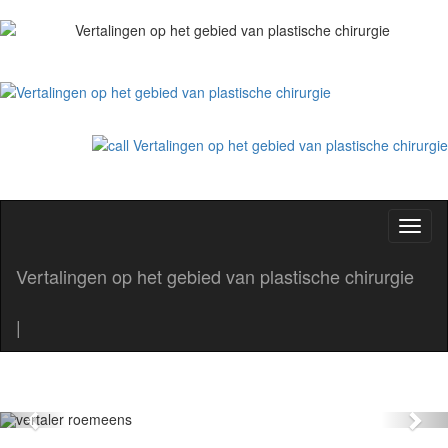
Toggl
naviga
Vertalingen op het gebied van plastische chirurgie
zakelijkevertaling. Non stop
|
vertalingen
Interpretariat şi traduceri autorizate
Previous
Nex