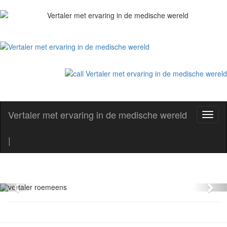
Vertaler met ervaring in de medische wereld
Toggl
naviga
zakelijkevertaling. Non stop
|
vertalingen
Interpretariat şi traduceri autorizate
Previous
Nex